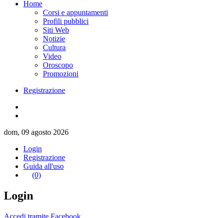
Home
Corsi e appuntamenti
Profili pubblici
Siti Web
Notizie
Cultura
Video
Oroscopo
Promozioni
Registrazione
dom, 09 agosto 2026
Login
Registrazione
Guida all'uso
(0)
Login
Accedi tramite Facebook