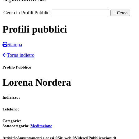
Cerca in Profili Pubblici
Cerca
Profili pubblici
Stampa
Torna indietro
Profilo Pubblico
Lorena Nordera
Indirizzo:
Telefono:
Categorie:
Sottocategoria:
Meditazione
Attività:
Appuntamenti e corsi:
0
Siti web:
0
Video:
0
Pubblicazioni:
0