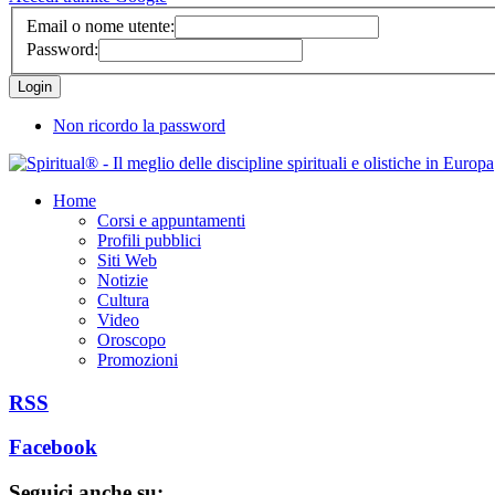
Email o nome utente:
Password:
Non ricordo la password
Home
Corsi e appuntamenti
Profili pubblici
Siti Web
Notizie
Cultura
Video
Oroscopo
Promozioni
RSS
Facebook
Seguici anche su: