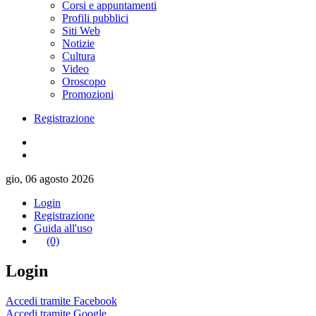
Corsi e appuntamenti
Profili pubblici
Siti Web
Notizie
Cultura
Video
Oroscopo
Promozioni
Registrazione
gio, 06 agosto 2026
Login
Registrazione
Guida all'uso
(0)
Login
Accedi tramite Facebook
Accedi tramite Google