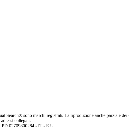
ritual Search® sono marchi registrati. La riproduzione anche parziale dei 
 ad essi collegati.
mp. PD 02709800284 - IT - E.U.