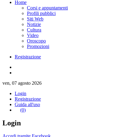
Home
Corsi e appuntamenti
Profili pubblici
Siti Web
Notizie
Cultura
Video
Oroscopo
Promozioni
Registrazione
ven, 07 agosto 2026
Login
Registrazione
Guida all'uso
(0)
Login
Accedi tramite Facebook