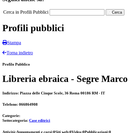
Cerca in Profili Pubblici
Cerca
Profili pubblici
Stampa
Torna indietro
Profilo Pubblico
Libreria ebraica - Segre Marco
Indirizzo:
Piazza delle Cinque Scole, 36 Roma 00186 RM - IT
Telefono:
066864908
Categorie:
Sottocategoria:
Case editrici
Attività:
Appuntamenti e corsi:
0
Siti web:
0
Video:
0
Pubblicazioni:
0