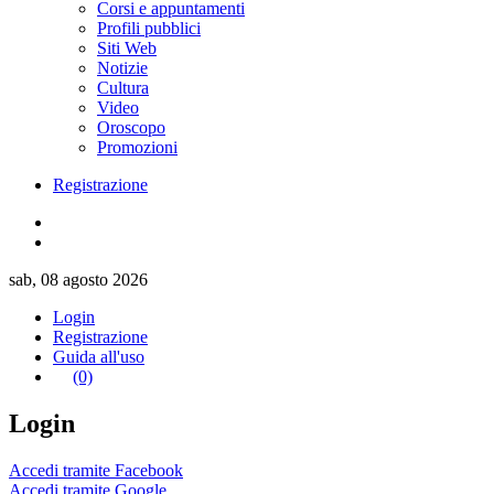
Corsi e appuntamenti
Profili pubblici
Siti Web
Notizie
Cultura
Video
Oroscopo
Promozioni
Registrazione
sab, 08 agosto 2026
Login
Registrazione
Guida all'uso
(0)
Login
Accedi tramite Facebook
Accedi tramite Google