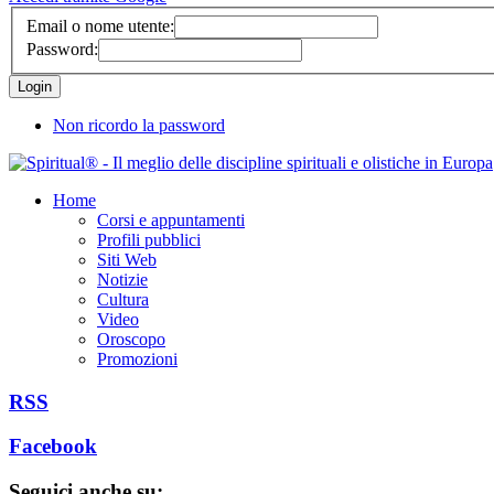
Email o nome utente:
Password:
Non ricordo la password
Home
Corsi e appuntamenti
Profili pubblici
Siti Web
Notizie
Cultura
Video
Oroscopo
Promozioni
RSS
Facebook
Seguici anche su: