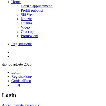
Home
Corsi e appuntamenti
Profili pubblici
Siti Web
Notizie
Cultura
Video
Oroscopo
Promozioni
Registrazione
gio, 06 agosto 2026
Login
Registrazione
Guida all'uso
(0)
Login
Accedi tramite Facebook