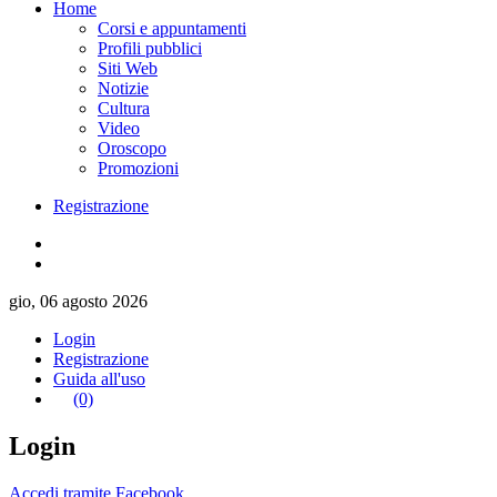
Home
Corsi e appuntamenti
Profili pubblici
Siti Web
Notizie
Cultura
Video
Oroscopo
Promozioni
Registrazione
gio, 06 agosto 2026
Login
Registrazione
Guida all'uso
(0)
Login
Accedi tramite Facebook