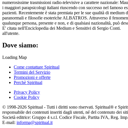
numerosissime trasmissioni radio-televisive a carattere nazionale: M
i maggiori parapsicologi italiani riuscendo con successo nel famoso es
pazienti. Recentemente è stata premiata per le sue qualità di medium d
paranormali e filosofie esoteriche ALBATROS. Attraverso il fenomeno
qualunque persona, presente e non, e di qualsiasi nazionalità, può descr
E' citata nell'Enciclopedia dei Medium e Sensitivi di Sergio Conti.
all'utente.
Dove siamo:
Loading Map
Come contattare Spiritual
Termini del Servizio
Promozioni e offerte
Perchè Spiritual
Privacy Policy
Cookie Policy
© 1998-2026 Spiritual - Tutti i diritti sono riservati. Spiritual® e Spi
responsabile dei contenuti inseriti dagli utenti, né del contenuto dei siti
Società editrice: Gruppo 4 s.r.l. Codice Fiscale, Partita IVA, Reg. I
E-mail:
informa@spiritual.it