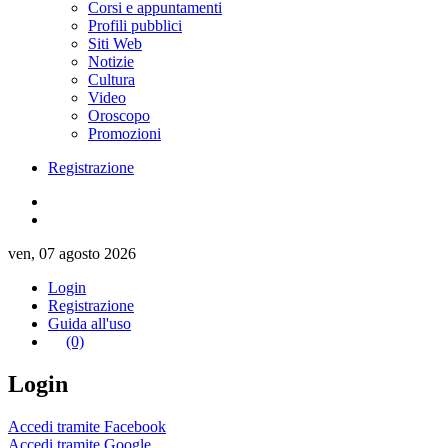
Corsi e appuntamenti
Profili pubblici
Siti Web
Notizie
Cultura
Video
Oroscopo
Promozioni
Registrazione
ven, 07 agosto 2026
Login
Registrazione
Guida all'uso
(0)
Login
Accedi tramite Facebook
Accedi tramite Google