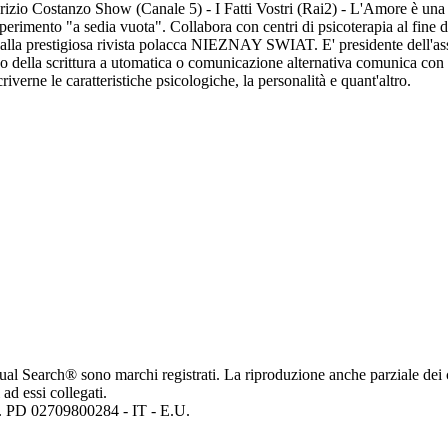
aurizio Costanzo Show (Canale 5) - I Fatti Vostri (Rai2) - L'Amore è u
perimento "a sedia vuota". Collabora con centri di psicoterapia al fine d
alla prestigiosa rivista polacca NIEZNAY SWIAT. E' presidente dell'asso
 della scrittura a utomatica o comunicazione alternativa comunica con 
iverne le caratteristiche psicologiche, la personalità e quant'altro.
ritual Search® sono marchi registrati. La riproduzione anche parziale dei 
 ad essi collegati.
mp. PD 02709800284 - IT - E.U.