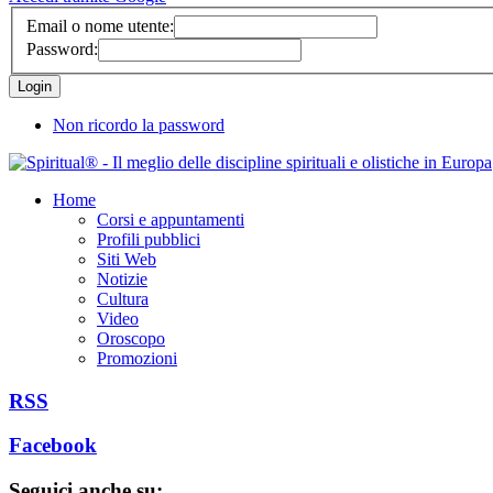
Email o nome utente:
Password:
Non ricordo la password
Home
Corsi e appuntamenti
Profili pubblici
Siti Web
Notizie
Cultura
Video
Oroscopo
Promozioni
RSS
Facebook
Seguici anche su: