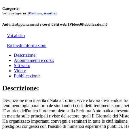
Categorie:
Sottocategoria:
Medium, sensitivi
Attività:
Appuntamenti e corsi:
0
Siti web:
1
Video:
0
Pubblicazioni:
0
Vai al sito
Richiedi informazioni
Descrizione:
Appuntamenti e corsi:
Siti web:
Video:
Pubblicazioni:
Descrizione:
Descrizione non inserita dNata a Torino, vive e lavora dividendosi fra 
fenomenologia paranormale studiando i cosiddetti fenomeni spontanei, 
E' autrice dell'unico libro completo sulla Scrittura Automatica pres
in materia sulle principali riviste del settore, quali Il Giornale dei M
Ha organizzato importanti convegni e seminari in tutte le città italiane
prestigiosi congressi con l'ausilio di numerosi esperimenti pubblici. 