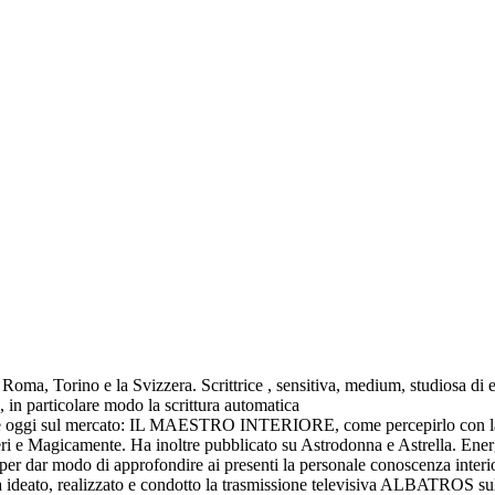
Roma, Torino e la Svizzera. Scrittrice , sensitiva, medium, studiosa di e
in particolare modo la scrittura automatica
ente oggi sul mercato: IL MAESTRO INTERIORE, come percepirlo con la s
isteri e Magicamente. Ha inoltre pubblicato su Astrodonna e Astrella. Ene
 per dar modo di approfondire ai presenti la personale conoscenza interio
Ha ideato, realizzato e condotto la trasmissione televisiva ALBATROS su