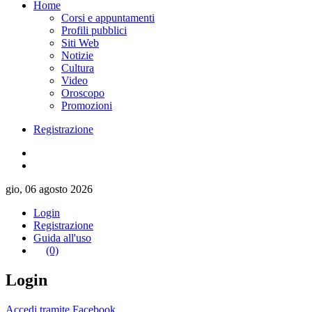
Home
Corsi e appuntamenti
Profili pubblici
Siti Web
Notizie
Cultura
Video
Oroscopo
Promozioni
Registrazione
gio, 06 agosto 2026
Login
Registrazione
Guida all'uso
(0)
Login
Accedi tramite Facebook