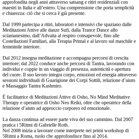
approfondita negli anni attraverso satsang e ritiri residenziali con
maestri in Italia e all’estero. Una comprensione che porta semplicità
e chiarezza: ciò che si cerca è già presente.
Dal 1999 partecipa a ritiri, laboratori e intensivi che spaziano dalle
Meditazioni Attive alle danze Sufi, dalla Trance Dance allo
sciamanesimo, dall’Advaita al respiro consapevole, fino alle
Costellazioni Familiari, alla Terapia Primal e al lavoro sul maschile e
femminile interiore.
Dal 2012 insegna meditazione e accompagna percorsi di crescita
interiore; dal 2022 conduce anche percorsi di Tantra, lavorando con
individui e coppie in un viaggio di presenza, autenticità e apertura
del cuore. Il suo lavoro integra corpo, emozioni ed energia attraverso
sessioni individuali di Guarigione dei Corpi Sottili, relazione d’aiuto
e Massaggio Tantra Kashmiro.
È facilitatrice di Meditazioni Attive di Osho, No Mind Meditative
Therapy e operatrice di Osho Neo Reiki, oltre che operatrice della
relazione d’aiuto ad approccio corporeo ed emozionale.
La danza continua ad essere parte viva del suo cammino. Dal 2007
pratica i 5Ritmi di Gabrielle Roth.
Nel 2008 inizia a lavorare come interprete nei primi workshop di
5Ritmi a Roma, ruolo che approfondisce fino al 2014.