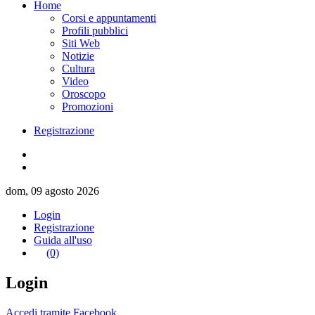
Home
Corsi e appuntamenti
Profili pubblici
Siti Web
Notizie
Cultura
Video
Oroscopo
Promozioni
Registrazione
dom, 09 agosto 2026
Login
Registrazione
Guida all'uso
(0)
Login
Accedi tramite Facebook