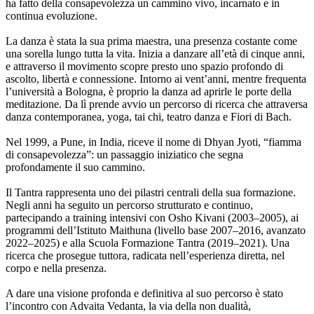
ha fatto della consapevolezza un cammino vivo, incarnato e in
continua evoluzione.
La danza è stata la sua prima maestra, una presenza costante come
una sorella lungo tutta la vita. Inizia a danzare all’età di cinque anni,
e attraverso il movimento scopre presto uno spazio profondo di
ascolto, libertà e connessione. Intorno ai vent’anni, mentre frequenta
l’università a Bologna, è proprio la danza ad aprirle le porte della
meditazione. Da lì prende avvio un percorso di ricerca che attraversa
danza contemporanea, yoga, tai chi, teatro danza e Fiori di Bach.
Nel 1999, a Pune, in India, riceve il nome di Dhyan Jyoti, “fiamma
di consapevolezza”: un passaggio iniziatico che segna
profondamente il suo cammino.
Il Tantra rappresenta uno dei pilastri centrali della sua formazione.
Negli anni ha seguito un percorso strutturato e continuo,
partecipando a training intensivi con Osho Kivani (2003–2005), ai
programmi dell’Istituto Maithuna (livello base 2007–2016, avanzato
2022–2025) e alla Scuola Formazione Tantra (2019–2021). Una
ricerca che prosegue tuttora, radicata nell’esperienza diretta, nel
corpo e nella presenza.
A dare una visione profonda e definitiva al suo percorso è stato
l’incontro con Advaita Vedanta, la via della non dualità,