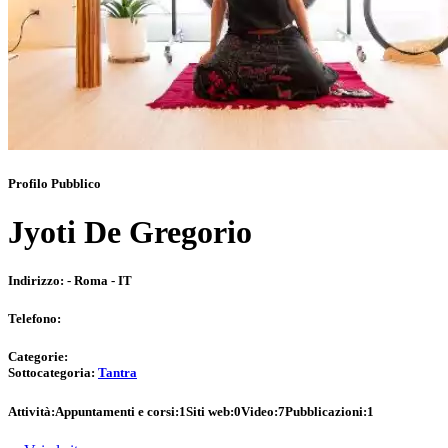
Profilo Pubblico
Jyoti De Gregorio
Indirizzo:
- Roma - IT
Telefono:
Categorie:
Sottocategoria:
Tantra
Attività:
Appuntamenti e corsi:
1
Siti web:
0
Video:
7
Pubblicazioni:
1