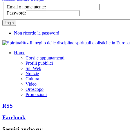
Email o nome utente:
Password:
Non ricordo la password
Home
Corsi e appuntamenti
Profili pubblici
Siti Web
Notizie
Cultura
Video
Oroscopo
Promozioni
RSS
Facebook
Seguici anche su: