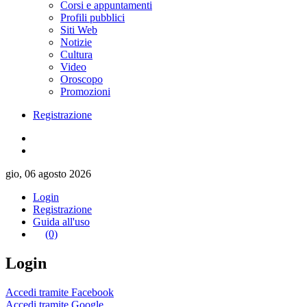
Corsi e appuntamenti
Profili pubblici
Siti Web
Notizie
Cultura
Video
Oroscopo
Promozioni
Registrazione
gio, 06 agosto 2026
Login
Registrazione
Guida all'uso
(0)
Login
Accedi tramite Facebook
Accedi tramite Google