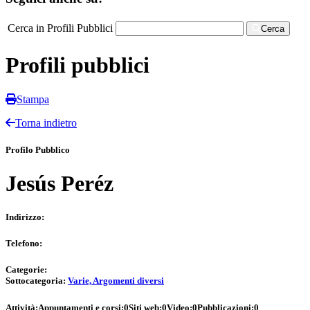
Cerca in Profili Pubblici
Cerca
Profili pubblici
Stampa
Torna indietro
Profilo Pubblico
Jesús Peréz
Indirizzo:
Telefono:
Categorie:
Sottocategoria:
Varie, Argomenti diversi
Attività:
Appuntamenti e corsi:
0
Siti web:
0
Video:
0
Pubblicazioni:
0