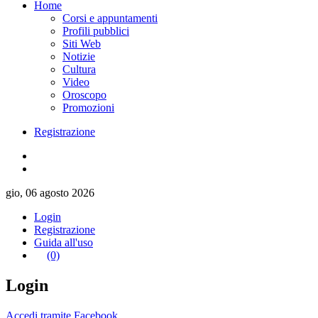
Home
Corsi e appuntamenti
Profili pubblici
Siti Web
Notizie
Cultura
Video
Oroscopo
Promozioni
Registrazione
gio, 06 agosto 2026
Login
Registrazione
Guida all'uso
(0)
Login
Accedi tramite Facebook