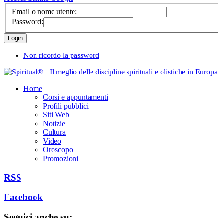
Email o nome utente:
Password:
Non ricordo la password
Home
Corsi e appuntamenti
Profili pubblici
Siti Web
Notizie
Cultura
Video
Oroscopo
Promozioni
RSS
Facebook
Seguici anche su: