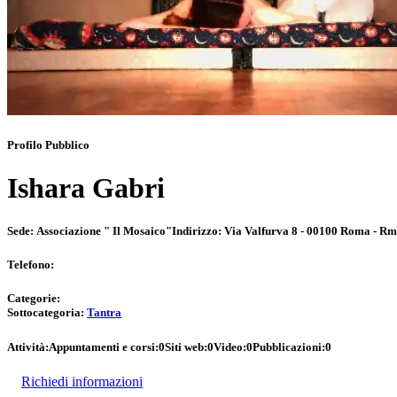
Profilo Pubblico
Ishara Gabri
Sede:
Associazione " Il Mosaico"
Indirizzo:
Via Valfurva 8 - 00100 Roma - Rm
Telefono:
Categorie:
Sottocategoria:
Tantra
Attività:
Appuntamenti e corsi:
0
Siti web:
0
Video:
0
Pubblicazioni:
0
Richiedi informazioni