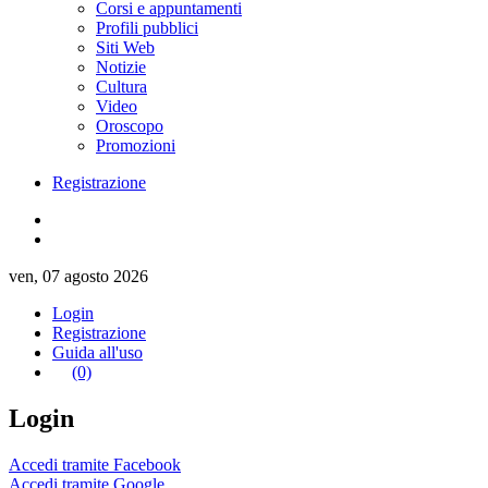
Corsi e appuntamenti
Profili pubblici
Siti Web
Notizie
Cultura
Video
Oroscopo
Promozioni
Registrazione
ven, 07 agosto 2026
Login
Registrazione
Guida all'uso
(0)
Login
Accedi tramite Facebook
Accedi tramite Google