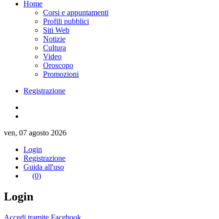
Home
Corsi e appuntamenti
Profili pubblici
Siti Web
Notizie
Cultura
Video
Oroscopo
Promozioni
Registrazione
ven, 07 agosto 2026
Login
Registrazione
Guida all'uso
(0)
Login
Accedi tramite Facebook