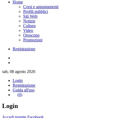
Home
Corsi e appuntamenti
Profili pubblici
Siti Web
Notizie
Cultura
Video
Oroscopo
Promozioni
Registrazione
sab, 08 agosto 2026
Login
Registrazione
Guida all'uso
(0)
Login
Accedi tramite Facebook