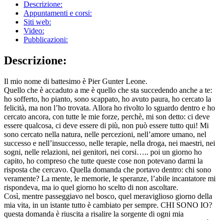
Descrizione:
Appuntamenti e corsi:
Siti web:
Video:
Pubblicazioni:
Descrizione:
Il mio nome di battesimo è Pier Gunter Leone.
Quello che è accaduto a me è quello che sta succedendo anche a te:
ho sofferto, ho pianto, sono scappato, ho avuto paura, ho cercato la
felicità, ma non l’ho trovata. Allora ho rivolto lo sguardo dentro e ho
cercato ancora, con tutte le mie forze, perchè, mi son detto: ci deve
essere qualcosa, ci deve essere di più, non può essere tutto qui! Mi
sono cercato nella natura, nelle percezioni, nell’amore umano, nel
successo e nell’insuccesso, nelle terapie, nella droga, nei maestri, nei
sogni, nelle relazioni, nei genitori, nei corsi….. poi un giorno ho
capito, ho compreso che tutte queste cose non potevano darmi la
risposta che cercavo. Quella domanda che portavo dentro: chi sono
veramente? La mente, le memorie, le speranze, l’abile incantatore mi
rispondeva, ma io quel giorno ho scelto di non ascoltare.
Così, mentre passeggiavo nel bosco, quel meraviglioso giorno della
mia vita, in un istante tutto è cambiato per sempre. CHI SONO IO?
questa domanda è riuscita a risalire la sorgente di ogni mia