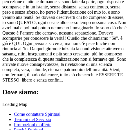
percezione e tutte le domande si sono fatte da parte, ogni risposta è
scomparsa e in un istante, senza distanza, senza contenuto, senza
peso e senza sforzo, ho perso l’identificazione col mio io, e sono
venuto alla realtà. Se dovessi descriverti chi ho compreso di essere,
io sono QUESTO, ogni cosa e allo stesso tempo nessuna cosa. Non
avrei mai e poi mai potuto nemmeno immaginarlo. Io sono ciò che è.
Questo è l’amore che cercavo, nessuna separazione. Dovevo
scomparire per conoscere la verità! Quello che chiamiamo “Sè”, è
già è QUI. Ogni persona si cerca, ma non c’è pace finchè non
rinuncia all’io. Da quel giorno è iniziata la condivisione: attraverso
satsang, ritiri, insegnamenti e più sono cresciuto, più ho compreso
che la completezza di questa realizzazione non si fermava qui. Sono
arrivate nuove consapevolezze, la rivelazione di una scienza
completa, vera, naturale, eterna e patrimonio dell’umanità. Vieni,
non fermarti, ti parlo dal cuore, tutto ciò che cerchi è ESSERE TE
STESSO, libero e senza confini..
Dove siamo:
Loading Map
Come contattare Spiritual
Termini del Servizio
Promozioni e offerte
Perchè Spiritual