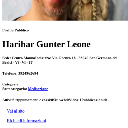
Profilo Pubblico
Harihar Gunter Leone
Sede:
Centro Mauna
Indirizzo:
Via Ghenzo 16 - 36040 San Germano dei
Berici - Vi - VI - IT
Telefono:
3924962694
Categorie:
Sottocategoria:
Meditazione
Attività:
Appuntamenti e corsi:
0
Siti web:
0
Video:
1
Pubblicazioni:
0
Vai al sito
Richiedi informazioni