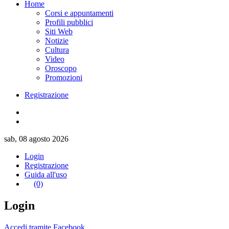
Home
Corsi e appuntamenti
Profili pubblici
Siti Web
Notizie
Cultura
Video
Oroscopo
Promozioni
Registrazione
sab, 08 agosto 2026
Login
Registrazione
Guida all'uso
(0)
Login
Accedi tramite Facebook