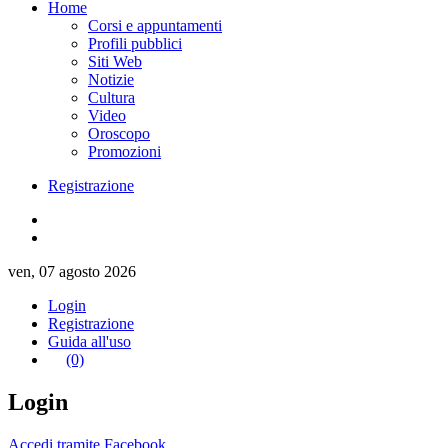
Home
Corsi e appuntamenti
Profili pubblici
Siti Web
Notizie
Cultura
Video
Oroscopo
Promozioni
Registrazione
ven, 07 agosto 2026
Login
Registrazione
Guida all'uso
(0)
Login
Accedi tramite Facebook