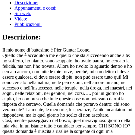
Descrizione:
Appuntamenti e corsi:
Siti web:
Video:
Pubblicazioni:
Descrizione:
Il mio nome di battesimo è Pier Gunter Leone.
Quello che è accaduto a me è quello che sta succedendo anche a te:
ho sofferto, ho pianto, sono scappato, ho avuto paura, ho cercato la
felicità, ma non l’ho trovata. Allora ho rivolto lo sguardo dentro e ho
cercato ancora, con tutte le mie forze, perchè, mi son detto: ci deve
essere qualcosa, ci deve essere di più, non può essere tutto qui! Mi
sono cercato nella natura, nelle percezioni, nell’amore umano, nel
successo e nell’insuccesso, nelle terapie, nella droga, nei maestri, nei
sogni, nelle relazioni, nei genitori, nei corsi….. poi un giorno ho
capito, ho compreso che tutte queste cose non potevano darmi la
risposta che cercavo. Quella domanda che portavo dentro: chi sono
veramente? La mente, le memorie, le speranze, l’abile incantatore mi
rispondeva, ma io quel giorno ho scelto di non ascoltare.
Così, mentre passeggiavo nel bosco, quel meraviglioso giorno della
mia vita, in un istante tutto è cambiato per sempre. CHI SONO IO?
questa domanda è riuscita a risalire la sorgente di ogni mia