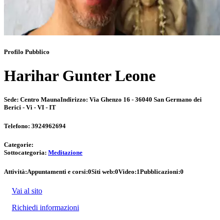
Profilo Pubblico
Harihar Gunter Leone
Sede:
Centro Mauna
Indirizzo:
Via Ghenzo 16 - 36040 San Germano dei
Berici - Vi - VI - IT
Telefono:
3924962694
Categorie:
Sottocategoria:
Meditazione
Attività:
Appuntamenti e corsi:
0
Siti web:
0
Video:
1
Pubblicazioni:
0
Vai al sito
Richiedi informazioni