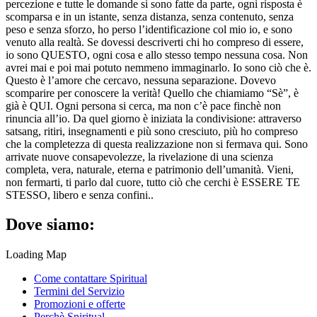
percezione e tutte le domande si sono fatte da parte, ogni risposta è
scomparsa e in un istante, senza distanza, senza contenuto, senza
peso e senza sforzo, ho perso l’identificazione col mio io, e sono
venuto alla realtà. Se dovessi descriverti chi ho compreso di essere,
io sono QUESTO, ogni cosa e allo stesso tempo nessuna cosa. Non
avrei mai e poi mai potuto nemmeno immaginarlo. Io sono ciò che è.
Questo è l’amore che cercavo, nessuna separazione. Dovevo
scomparire per conoscere la verità! Quello che chiamiamo “Sè”, è
già è QUI. Ogni persona si cerca, ma non c’è pace finchè non
rinuncia all’io. Da quel giorno è iniziata la condivisione: attraverso
satsang, ritiri, insegnamenti e più sono cresciuto, più ho compreso
che la completezza di questa realizzazione non si fermava qui. Sono
arrivate nuove consapevolezze, la rivelazione di una scienza
completa, vera, naturale, eterna e patrimonio dell’umanità. Vieni,
non fermarti, ti parlo dal cuore, tutto ciò che cerchi è ESSERE TE
STESSO, libero e senza confini..
Dove siamo:
Loading Map
Come contattare Spiritual
Termini del Servizio
Promozioni e offerte
Perchè Spiritual