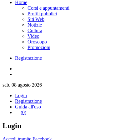
Home
Corsi e appuntamenti
Profili pubblici
Siti Web
Notizie
Cultura
Video
Oroscopo
Promozioni
Registrazione
sab, 08 agosto 2026
Login
Registrazione
Guida all'uso
(0)
Login
Accedi tramite Facebook