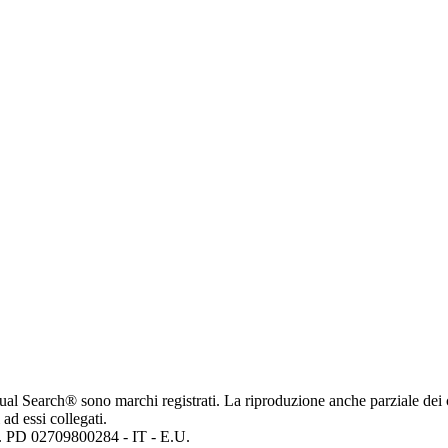
ritual Search® sono marchi registrati. La riproduzione anche parziale dei 
 ad essi collegati.
mp. PD 02709800284 - IT - E.U.