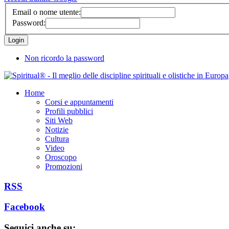
Email o nome utente:
Password:
Non ricordo la password
Home
Corsi e appuntamenti
Profili pubblici
Siti Web
Notizie
Cultura
Video
Oroscopo
Promozioni
RSS
Facebook
Seguici anche su: