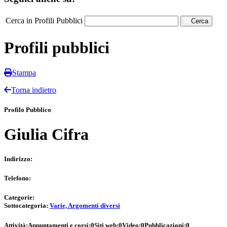
Cerca in Profili Pubblici
Cerca
Profili pubblici
Stampa
Torna indietro
Profilo Pubblico
Giulia Cifra
Indirizzo:
Telefono:
Categorie:
Sottocategoria:
Varie, Argomenti diversi
Attività:
Appuntamenti e corsi:
0
Siti web:
0
Video:
0
Pubblicazioni:
0