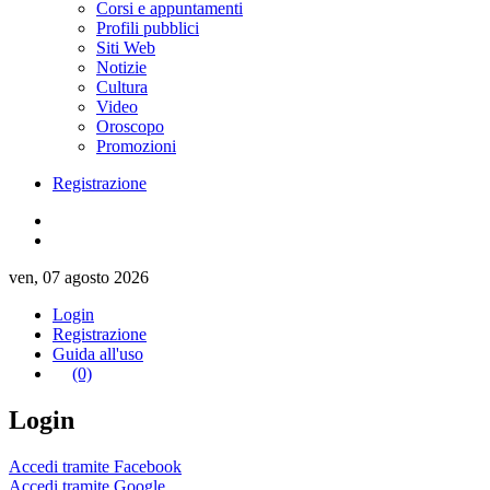
Corsi e appuntamenti
Profili pubblici
Siti Web
Notizie
Cultura
Video
Oroscopo
Promozioni
Registrazione
ven, 07 agosto 2026
Login
Registrazione
Guida all'uso
(0)
Login
Accedi tramite Facebook
Accedi tramite Google