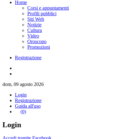
Home
Corsi e appuntamenti
Profili pubblici
Siti Web
Notizie
Cultura
Video
Oroscopo
Promozioni
Registrazione
dom, 09 agosto 2026
Login
Registrazione
Guida all'uso
(0)
Login
Accedi tramite Facebook