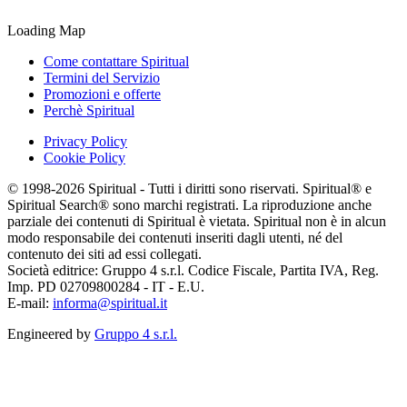
Loading Map
Come contattare Spiritual
Termini del Servizio
Promozioni e offerte
Perchè Spiritual
Privacy Policy
Cookie Policy
© 1998-2026 Spiritual - Tutti i diritti sono riservati. Spiritual® e
Spiritual Search® sono marchi registrati. La riproduzione anche
parziale dei contenuti di Spiritual è vietata. Spiritual non è in alcun
modo responsabile dei contenuti inseriti dagli utenti, né del
contenuto dei siti ad essi collegati.
Società editrice: Gruppo 4 s.r.l. Codice Fiscale, Partita IVA, Reg.
Imp. PD 02709800284 - IT - E.U.
E-mail:
informa@spiritual.it
Engineered by
Gruppo 4 s.r.l.