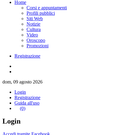
Home
Corsi e appuntamenti
Profili pubblici
Siti Web
Notizie
Cultura
Video
Oroscopo
Promozioni
Registrazione
dom, 09 agosto 2026
Login
Registrazione
Guida all'uso
(0)
Login
Accedi tramite Facebook