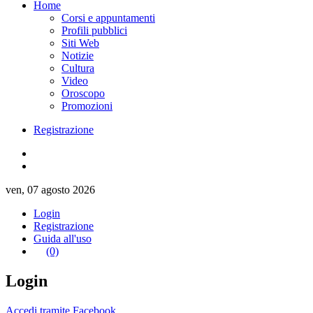
Home
Corsi e appuntamenti
Profili pubblici
Siti Web
Notizie
Cultura
Video
Oroscopo
Promozioni
Registrazione
ven, 07 agosto 2026
Login
Registrazione
Guida all'uso
(0)
Login
Accedi tramite Facebook