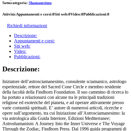
Sottocategoria:
Shamanesimo
Attività:
Appuntamenti e corsi:
0
Siti web:
0
Video:
0
Pubblicazioni:
0
Richiedi informazioni
Descrizione:
Appuntamenti e corsi:
Siti web:
Video:
Pubblicazioni:
Descrizione:
Iniziatore dell’astrosciamanesimo, consulente sciamanico, astrologo
esperienziale, rettore del Sacred Cone Circle e membro residente
della facoltà della Findhorn Foundation. Il suo cammino di ricerca lo
ha portato a relazionarsi con alcune tra le principali tradizioni
religiose ed esoteriche del pianeta, e ad operare attivamente presso
varie comunità spirituali. E’ autore di numerosi articoli, ricerche e
opere sull’argomento, tra cui Iniziazione all’Astrosciamanesimo: la
via astrologica alla Guida Interiore, Edizioni Mediterranee;
Astroshamanism: A Journey Into the Inner Universe e The Voyage
Through the Zodiac, Findhorn Press. Dal 1996 guida programmi di