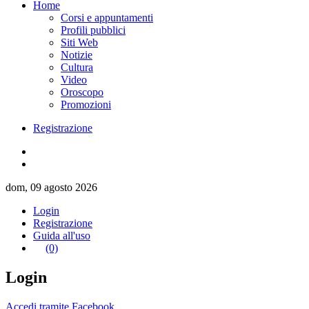
Home
Corsi e appuntamenti
Profili pubblici
Siti Web
Notizie
Cultura
Video
Oroscopo
Promozioni
Registrazione
dom, 09 agosto 2026
Login
Registrazione
Guida all'uso
(0)
Login
Accedi tramite Facebook