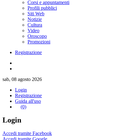
Corsi e appuntamenti
Profili pubblici
Siti Web
Notizie
Cultura
Video
Oroscopo
Promozioni
Registrazione
sab, 08 agosto 2026
Login
Registrazione
Guida all'uso
(0)
Login
Accedi tramite Facebook
Accedi tramite Google