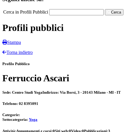
Cerca in Profili Pubblici
Cerca
Profili pubblici
Stampa
Torna indietro
Profilo Pubblico
Ferruccio Ascari
Sede:
Centro Studi Yoga
Indirizzo:
Via Borsi, 3 - 20143 Milano - MI - IT
Telefono:
02 8395091
Categorie:
Sottocategoria:
Yoga
Attività:
Appuntamenti e corsi:
0
Siti web:
0
Video:
0
Pubblicazioni:
3