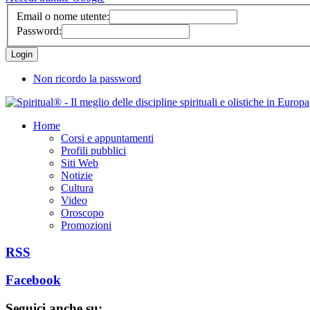
Email o nome utente:
Password:
Non ricordo la password
Home
Corsi e appuntamenti
Profili pubblici
Siti Web
Notizie
Cultura
Video
Oroscopo
Promozioni
RSS
Facebook
Seguici anche su: