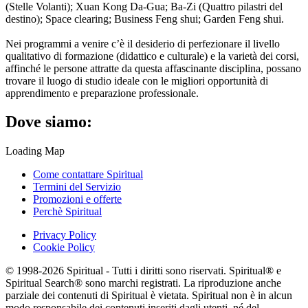
(Stelle Volanti); Xuan Kong Da-Gua; Ba-Zi (Quattro pilastri del
destino); Space clearing; Business Feng shui; Garden Feng shui.
Nei programmi a venire c’è il desiderio di perfezionare il livello
qualitativo di formazione (didattico e culturale) e la varietà dei corsi,
affinché le persone attratte da questa affascinante disciplina, possano
trovare il luogo di studio ideale con le migliori opportunità di
apprendimento e preparazione professionale.
Dove siamo:
Loading Map
Come contattare Spiritual
Termini del Servizio
Promozioni e offerte
Perchè Spiritual
Privacy Policy
Cookie Policy
© 1998-2026 Spiritual - Tutti i diritti sono riservati. Spiritual® e
Spiritual Search® sono marchi registrati. La riproduzione anche
parziale dei contenuti di Spiritual è vietata. Spiritual non è in alcun
modo responsabile dei contenuti inseriti dagli utenti, né del