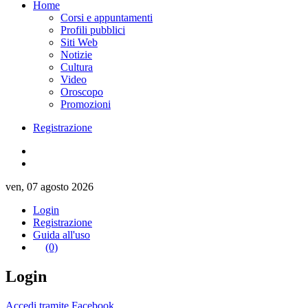
Home
Corsi e appuntamenti
Profili pubblici
Siti Web
Notizie
Cultura
Video
Oroscopo
Promozioni
Registrazione
ven, 07 agosto 2026
Login
Registrazione
Guida all'uso
(0)
Login
Accedi tramite Facebook