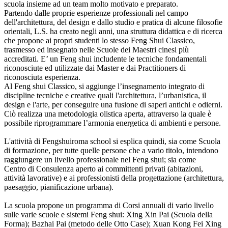
scuola insieme ad un team molto motivato e preparato.
Partendo dalle proprie esperienze professionali nel campo
dell'architettura, del design e dallo studio e pratica di alcune filosofie
orientali, L.S. ha creato negli anni, una struttura didattica e di ricerca
che propone ai propri studenti lo stesso Feng Shui Classico,
trasmesso ed insegnato nelle Scuole dei Maestri cinesi più
accreditati. E’ un Feng shui includente le tecniche fondamentali
riconosciute ed utilizzate dai Master e dai Practitioners di
riconosciuta esperienza.
Al Feng shui Classico, si aggiunge l’insegnamento integrato di
discipline tecniche e creative quali l'architettura, l’urbanistica, il
design e l'arte, per conseguire una fusione di saperi antichi e odierni.
Ciò realizza una metodologia olistica aperta, attraverso la quale è
possibile riprogrammare l’armonia energetica di ambienti e persone.
L'attività di Fengshuiroma school si esplica quindi, sia come Scuola
di formazione, per tutte quelle persone che a vario titolo, intendono
raggiungere un livello professionale nel Feng shui; sia come
Centro di Consulenza aperto ai committenti privati (abitazioni,
attività lavorative) e ai professionisti della progettazione (architettura,
paesaggio, pianificazione urbana).
La scuola propone un programma di Corsi annuali di vario livello
sulle varie scuole e sistemi Feng shui: Xing Xin Pai (Scuola della
Forma); Bazhai Pai (metodo delle Otto Case); Xuan Kong Fei Xing