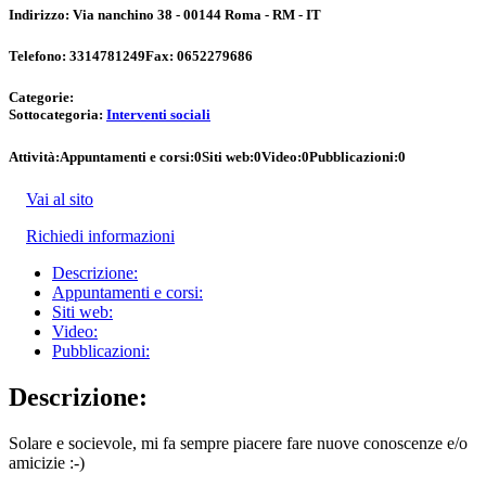
Indirizzo:
Via nanchino 38 - 00144 Roma - RM - IT
Telefono:
3314781249
Fax:
0652279686
Categorie:
Sottocategoria:
Interventi sociali
Attività:
Appuntamenti e corsi:
0
Siti web:
0
Video:
0
Pubblicazioni:
0
Vai al sito
Richiedi informazioni
Descrizione:
Appuntamenti e corsi:
Siti web:
Video:
Pubblicazioni:
Descrizione:
Solare e socievole, mi fa sempre piacere fare nuove conoscenze e/o
amicizie :-)