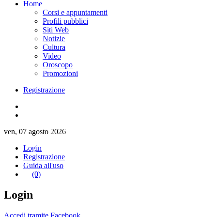
Home
Corsi e appuntamenti
Profili pubblici
Siti Web
Notizie
Cultura
Video
Oroscopo
Promozioni
Registrazione
ven, 07 agosto 2026
Login
Registrazione
Guida all'uso
(0)
Login
Accedi tramite Facebook