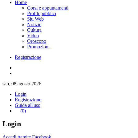
Home
Corsi e appuntamenti
Profili pubblici
Siti Web
Notizie
Cultura
Video
Oroscopo
Promozioni
Registrazione
sab, 08 agosto 2026
Login
Registrazione
Guida all'uso
(0)
Login
Accedi tramite Facebook