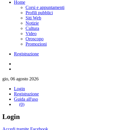
Home
Corsi e appuntamenti
Profili pubblici
Siti Web
Notizie
Cultura
Video
Oroscopo
Promozioni
Registrazione
gio, 06 agosto 2026
Login
Registrazione
Guida all'uso
(0)
Login
Accedi tramite Facebook