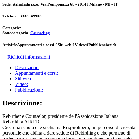
Sede:
italia
Indirizzo:
Via Pomponazzi 6b - 20141 Milano - MI - IT
Telefono:
3333849903
Categorie:
Sottocategoria:
Counseling
Attività:
Appuntamenti e corsi:
0
Siti web:
0
Video:
0
Pubblicazioni:
0
Richiedi informazioni
Descrizione:
Appuntamenti e corsi:
Siti web:
Video:
Pubblicazioni:
Descrizione:
Rebirther e Counselor, presidente dell'Assoicazione Italiana
Rebirthing AIREB.
Crea una scuola che si chiama Respirolibero, un percorso di crescita
personale che abilita a dare sedute di Rebirthing e che permette di
partecipare al seguente percorso formativo per diventare Counselor,