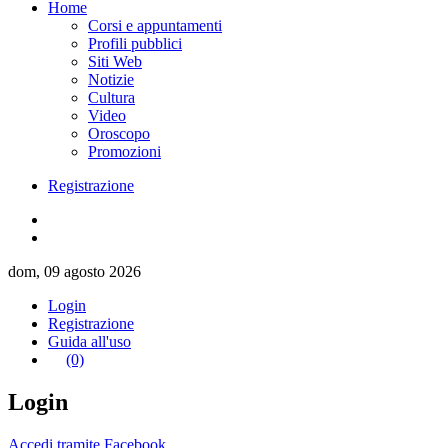
Home
Corsi e appuntamenti
Profili pubblici
Siti Web
Notizie
Cultura
Video
Oroscopo
Promozioni
Registrazione
dom, 09 agosto 2026
Login
Registrazione
Guida all'uso
(0)
Login
Accedi tramite Facebook