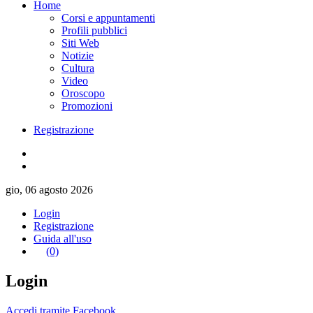
Home
Corsi e appuntamenti
Profili pubblici
Siti Web
Notizie
Cultura
Video
Oroscopo
Promozioni
Registrazione
gio, 06 agosto 2026
Login
Registrazione
Guida all'uso
(0)
Login
Accedi tramite Facebook