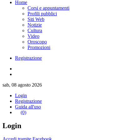
Home
Corsi e appuntamenti
Profili pubblici
Siti Web
Notizie
Cultura
Video
Oroscopo
Promozioni
Registrazione
sab, 08 agosto 2026
Login
Registrazione
Guida all'uso
(0)
Login
Accedi tramite Facebook