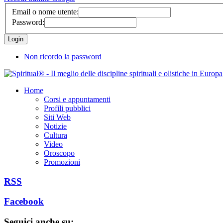
Email o nome utente:
Password:
Non ricordo la password
Home
Corsi e appuntamenti
Profili pubblici
Siti Web
Notizie
Cultura
Video
Oroscopo
Promozioni
RSS
Facebook
Seguici anche su: