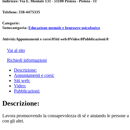
Indirizzo:
Via E. Montale 131 - 51100 Pistoia - Pistoia - IT
Telefono:
338-4475335
Categorie:
Sottocategoria:
Educazione mentale e benessere psicologico
Attività:
Appuntamenti e corsi:
0
Siti web:
0
Video:
0
Pubblicazioni:
0
Vai al sito
Richiedi informazioni
Descrizione:
Appuntamenti e corsi:
Siti web:
Video:
Pubblicazioni:
Descrizione:
Lavora promuovendo la consapevolezza di sé e aiutando le persone a utili
con gli altri.