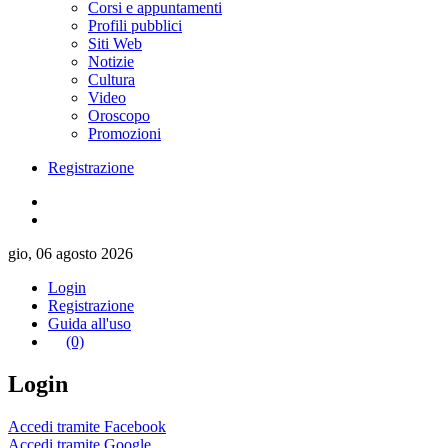
Corsi e appuntamenti
Profili pubblici
Siti Web
Notizie
Cultura
Video
Oroscopo
Promozioni
Registrazione
gio, 06 agosto 2026
Login
Registrazione
Guida all'uso
(0)
Login
Accedi tramite Facebook
Accedi tramite Google