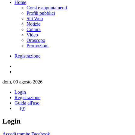
Home
Corsi e appuntamenti
Profili pubblici
Siti Web
Notizie
Cultura
Video
Oroscopo
Promozioni
Registrazione
dom, 09 agosto 2026
Login
Registrazione
Guida all'uso
(0)
Login
Accedi tramite Facebook