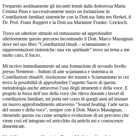
Frequento assiduamente gli incontri tenuti dalla dottoressa Maria
Cristina Piras e successivamente inizio un formazione in
Costellazioni familiari sistemiche con la Dott.ssa Jutta ten Herkel, il
Dr. Prof. Franz Ruppert e la Dott.ssa Marianne Franke- Gricksch.
Trovo un ulteriore stimolo ed entusiasmo ad approfondire
ulteriormente questo percorso incontrando il Dott. Marco Massignan
dove nel suo libro “Costellazioni rituali – sciamanismo e
rappresentazioni sistemiche: una via spirituale” trovo un tema a me
molto caro, il Sacro.
Mi iscrivo immediatamente ad una formazione di secondo livello
presso Nemeton – Istituto di arte sciamanica e sistemica in
Costellazioni rituali®, risoluzione dei traumi e Sciamanismo in cui
trovo la possibilità di approfondire l’aspetto Sacro di questa
metodologia anche attraverso l’uso degli strumenti e della voce. E
proprio la forza dell’uso della voce che rilevo durante i lavori di
costellazioni familiari, mi porta nel corso di quegli anni ad iniziare
un nuovo approfondimento attraverso "Sound healing: l’arte sacra
del suono e della voce", sempre con il Dott. Marco Massignan,
ritenendo questa via come semplice evoluzione di un percorso che
viene così ed integrato ed arricchito da antichi usi e conoscenze
dimenticate.