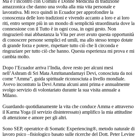
Ma è l’incontro con Uomini e Donne Medicina di tradizione
amazzonica che danno una svolta alla mia vita personale e
lavorativa. Mi reco quindi in Ecuador per approfondire la
conoscenza delle loro tradizioni e vivendo accanto a loro e ai loro
riti, entro sempre più in un mondo di semplicità straordinaria dove la
connessione con il Tutto è in ogni cosa, in ogni gesto. Non
ringrazierò mai abbastanza la Vita per aver avuto questa opportunità
di conoscere persone semplici ed umili, ma allo stesso tempo dotate
di grande forza e potere, rispettare tutto ciò che li circonda e
ringraziare per tutto ciò che hanno. Questa esperienza mi prova e mi
cambia molto.
Dopo l’Ecuador arriva l’India, dove resto per alcuni mesi
nell’Ashram di Sri Mata Amritanandamayi Devi, conosciuta da noi
come “Amma”, guida spirituale riconosciuta a livello mondiale.
Avevo incontrato la Devi Amma alcuni anni prima e annualmente
svolgo servizio di volontariato durante la sua visita annuale a
Milano.
Guardando quotidianamente la vita che conduce Amma e attraverso
il Karma Yoga (il servizio disinteressato) amplifico la mia attitudine
di attenzione e amore per gli altri.
Sono SEP, operatrice di Somatic Experiencing®, metodo naturale di
lavoro psico –fisiologico basato sulle ricerche del Dott. Peter Levine