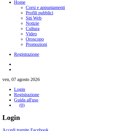
Home
Corsi e appuntamenti
Profili pubblici
Siti Web
Notizie
Cultura
Video
Oroscopo
Promozioni
Registrazione
ven, 07 agosto 2026
Login
Registrazione
Guida all'uso
(0)
Login
Accedi tramite Facebook