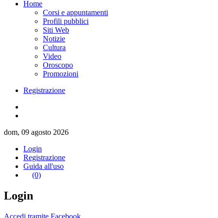
Home
Corsi e appuntamenti
Profili pubblici
Siti Web
Notizie
Cultura
Video
Oroscopo
Promozioni
Registrazione
dom, 09 agosto 2026
Login
Registrazione
Guida all'uso
(0)
Login
Accedi tramite Facebook