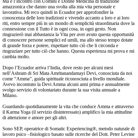
Ma è l’incontro con Uomini e Donne Medicina di tradizione
amazzonica che danno una svolta alla mia vita personale e
lavorativa. Mi reco quindi in Ecuador per approfondire la
conoscenza delle loro tradizioni e vivendo accanto a loro e ai loro
riti, entro sempre più in un mondo di semplicità straordinaria dove la
connessione con il Tutto è in ogni cosa, in ogni gesto. Non
ringrazierò mai abbastanza la Vita per aver avuto questa opportunità
di conoscere persone semplici ed umili, ma allo stesso tempo dotate
di grande forza e potere, rispettare tutto ciò che li circonda e
ringraziare per tutto ciò che hanno. Questa esperienza mi prova e mi
cambia molto.
Dopo l’Ecuador arriva l’India, dove resto per alcuni mesi
nell’Ashram di Sri Mata Amritanandamayi Devi, conosciuta da noi
come “Amma”, guida spirituale riconosciuta a livello mondiale.
Avevo incontrato la Devi Amma alcuni anni prima e annualmente
svolgo servizio di volontariato durante la sua visita annuale a
Milano.
Guardando quotidianamente la vita che conduce Amma e attraverso
il Karma Yoga (il servizio disinteressato) amplifico la mia attitudine
di attenzione e amore per gli altri.
Sono SEP, operatrice di Somatic Experiencing®, metodo naturale di
lavoro psico –fisiologico basato sulle ricerche del Dott. Peter Levine