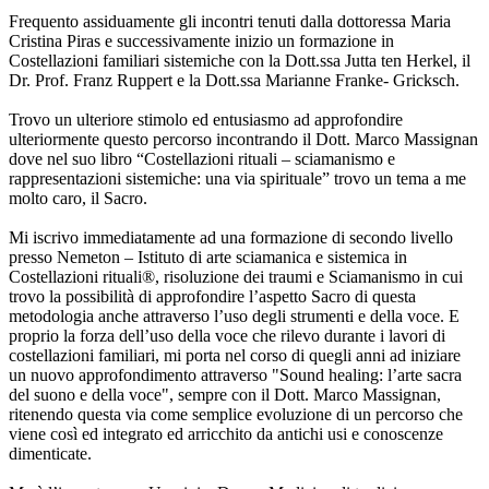
Frequento assiduamente gli incontri tenuti dalla dottoressa Maria
Cristina Piras e successivamente inizio un formazione in
Costellazioni familiari sistemiche con la Dott.ssa Jutta ten Herkel, il
Dr. Prof. Franz Ruppert e la Dott.ssa Marianne Franke- Gricksch.
Trovo un ulteriore stimolo ed entusiasmo ad approfondire
ulteriormente questo percorso incontrando il Dott. Marco Massignan
dove nel suo libro “Costellazioni rituali – sciamanismo e
rappresentazioni sistemiche: una via spirituale” trovo un tema a me
molto caro, il Sacro.
Mi iscrivo immediatamente ad una formazione di secondo livello
presso Nemeton – Istituto di arte sciamanica e sistemica in
Costellazioni rituali®, risoluzione dei traumi e Sciamanismo in cui
trovo la possibilità di approfondire l’aspetto Sacro di questa
metodologia anche attraverso l’uso degli strumenti e della voce. E
proprio la forza dell’uso della voce che rilevo durante i lavori di
costellazioni familiari, mi porta nel corso di quegli anni ad iniziare
un nuovo approfondimento attraverso "Sound healing: l’arte sacra
del suono e della voce", sempre con il Dott. Marco Massignan,
ritenendo questa via come semplice evoluzione di un percorso che
viene così ed integrato ed arricchito da antichi usi e conoscenze
dimenticate.