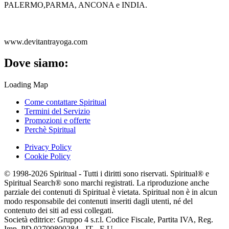
PALERMO,PARMA, ANCONA e INDIA.
www.devitantrayoga.com
Dove siamo:
Loading Map
Come contattare Spiritual
Termini del Servizio
Promozioni e offerte
Perchè Spiritual
Privacy Policy
Cookie Policy
© 1998-2026 Spiritual - Tutti i diritti sono riservati. Spiritual® e
Spiritual Search® sono marchi registrati. La riproduzione anche
parziale dei contenuti di Spiritual è vietata. Spiritual non è in alcun
modo responsabile dei contenuti inseriti dagli utenti, né del
contenuto dei siti ad essi collegati.
Società editrice: Gruppo 4 s.r.l. Codice Fiscale, Partita IVA, Reg.
Imp. PD 02709800284 - IT - E.U.