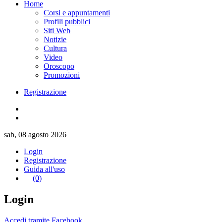
Home
Corsi e appuntamenti
Profili pubblici
Siti Web
Notizie
Cultura
Video
Oroscopo
Promozioni
Registrazione
sab, 08 agosto 2026
Login
Registrazione
Guida all'uso
(0)
Login
Accedi tramite Facebook