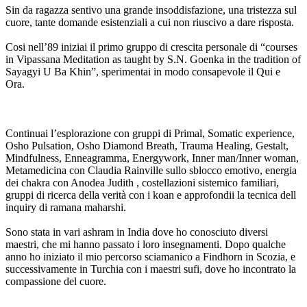
Sin da ragazza sentivo una grande insoddisfazione, una tristezza sul
cuore, tante domande esistenziali a cui non riuscivo a dare risposta.
Cosi nell’89 iniziai il primo gruppo di crescita personale di “courses
in Vipassana Meditation as taught by S.N. Goenka in the tradition of
Sayagyi U Ba Khin”, sperimentai in modo consapevole il Qui e
Ora.
Continuai l’esplorazione con gruppi di Primal, Somatic experience,
Osho Pulsation, Osho Diamond Breath, Trauma Healing, Gestalt,
Mindfulness, Enneagramma, Energywork, Inner man/Inner woman,
Metamedicina con Claudia Rainville sullo sblocco emotivo, energia
dei chakra con Anodea Judith , costellazioni sistemico familiari,
gruppi di ricerca della verità con i koan e approfondii la tecnica dell
inquiry di ramana maharshi.
Sono stata in vari ashram in India dove ho conosciuto diversi
maestri, che mi hanno passato i loro insegnamenti. Dopo qualche
anno ho iniziato il mio percorso sciamanico a Findhorn in Scozia, e
successivamente in Turchia con i maestri sufi, dove ho incontrato la
compassione del cuore.