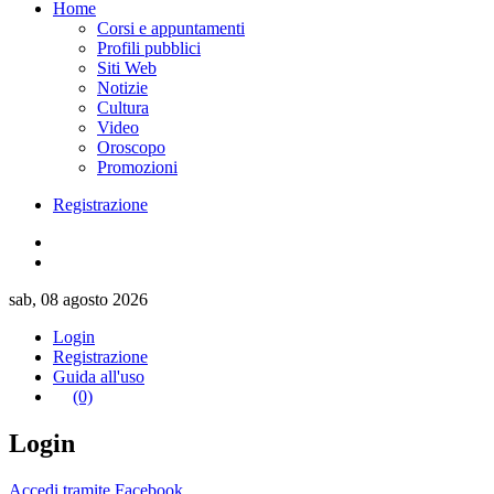
Home
Corsi e appuntamenti
Profili pubblici
Siti Web
Notizie
Cultura
Video
Oroscopo
Promozioni
Registrazione
sab, 08 agosto 2026
Login
Registrazione
Guida all'uso
(0)
Login
Accedi tramite Facebook