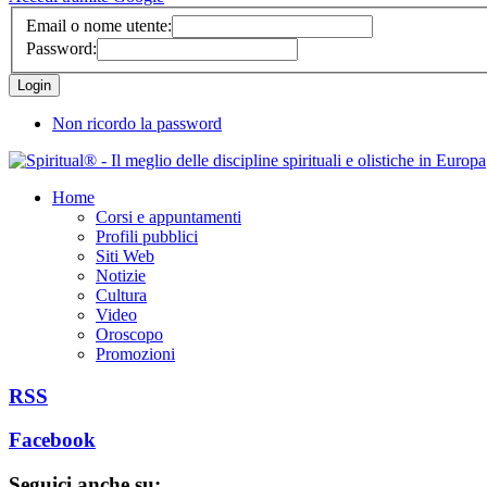
Email o nome utente:
Password:
Non ricordo la password
Home
Corsi e appuntamenti
Profili pubblici
Siti Web
Notizie
Cultura
Video
Oroscopo
Promozioni
RSS
Facebook
Seguici anche su: