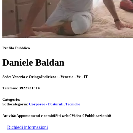
Profilo Pubblico
Daniele Baldan
Sede:
Venezia e Oriago
Indirizzo:
- Venezia - Ve - IT
Telefono:
3922731514
Categorie:
Sottocategoria:
Corporee - Posturali, Tecniche
Attività:
Appuntamenti e corsi:
0
Siti web:
0
Video:
0
Pubblicazioni:
0
Richiedi informazioni