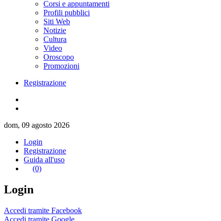
Corsi e appuntamenti
Profili pubblici
Siti Web
Notizie
Cultura
Video
Oroscopo
Promozioni
Registrazione
dom, 09 agosto 2026
Login
Registrazione
Guida all'uso
(0)
Login
Accedi tramite Facebook
Accedi tramite Google