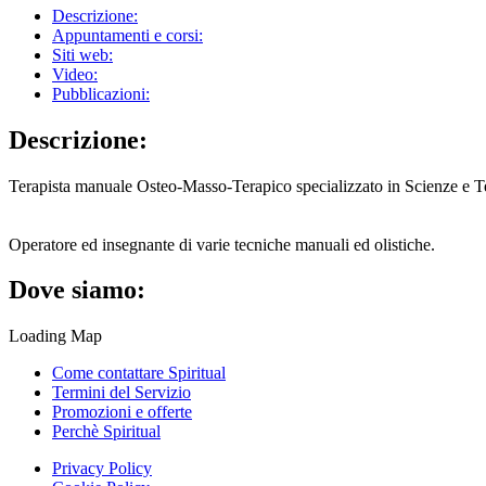
Descrizione:
Appuntamenti e corsi:
Siti web:
Video:
Pubblicazioni:
Descrizione:
Terapista manuale Osteo-Masso-Terapico specializzato in Scienze e Tecn
Operatore ed insegnante di varie tecniche manuali ed olistiche.
Dove siamo:
Loading Map
Come contattare Spiritual
Termini del Servizio
Promozioni e offerte
Perchè Spiritual
Privacy Policy