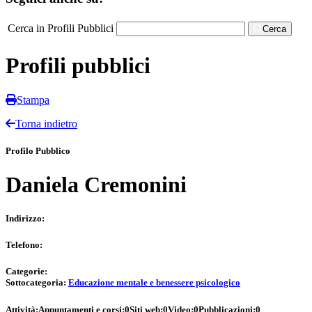
Cerca in Profili Pubblici
Cerca
Profili pubblici
Stampa
Torna indietro
Profilo Pubblico
Daniela Cremonini
Indirizzo:
Telefono:
Categorie:
Sottocategoria:
Educazione mentale e benessere psicologico
Attività:
Appuntamenti e corsi:
0
Siti web:
0
Video:
0
Pubblicazioni:
0