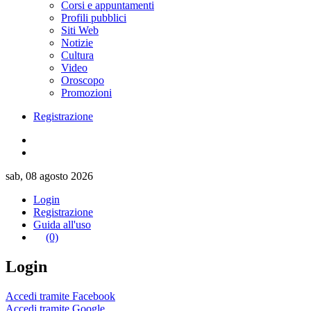
Corsi e appuntamenti
Profili pubblici
Siti Web
Notizie
Cultura
Video
Oroscopo
Promozioni
Registrazione
sab, 08 agosto 2026
Login
Registrazione
Guida all'uso
(0)
Login
Accedi tramite Facebook
Accedi tramite Google