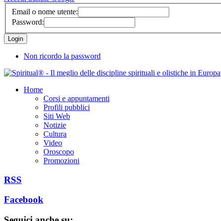
Email o nome utente:
Password:
Non ricordo la password
Home
Corsi e appuntamenti
Profili pubblici
Siti Web
Notizie
Cultura
Video
Oroscopo
Promozioni
RSS
Facebook
Seguici anche su: