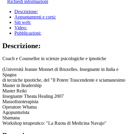
Richiedi informazioni
Descrizione:
Appuntamenti e corsi:
Siti web:
Video:
Pubblicazioni:
Descrizione:
Coach e Counsellor in scienze psicologiche e ipnotiche
(Università Jeanne Monnet di Bruxelles. Insegnante in Italia e
Spagna
di tecniche ipnotiche, del "Il Potere Trascendente e sciamanesimo
Master in lleadership
Master Reiki
Insegnante Theata Healing 2007
Massofisioterapista
Operatore Whatsu
Agopunturista
Shamana
Workshop terapeutico: "La Ruota di Medicina Navajo"