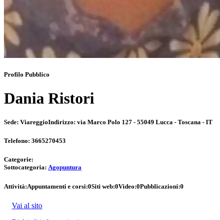
Profilo Pubblico
Dania Ristori
Sede:
Viareggio
Indirizzo:
via Marco Polo 127 - 55049 Lucca - Toscana - IT
Telefono:
3665270453
Categorie:
Sottocategoria:
Agopuntura
Attività:
Appuntamenti e corsi:
0
Siti web:
0
Video:
0
Pubblicazioni:
0
Vai al sito