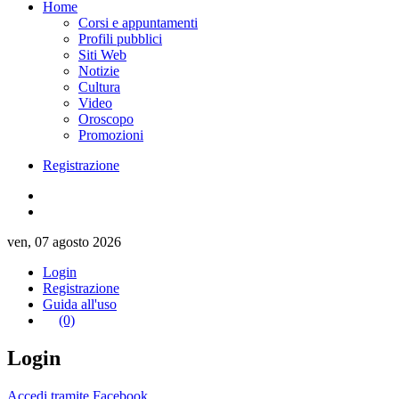
Home
Corsi e appuntamenti
Profili pubblici
Siti Web
Notizie
Cultura
Video
Oroscopo
Promozioni
Registrazione
ven, 07 agosto 2026
Login
Registrazione
Guida all'uso
(0)
Login
Accedi tramite Facebook