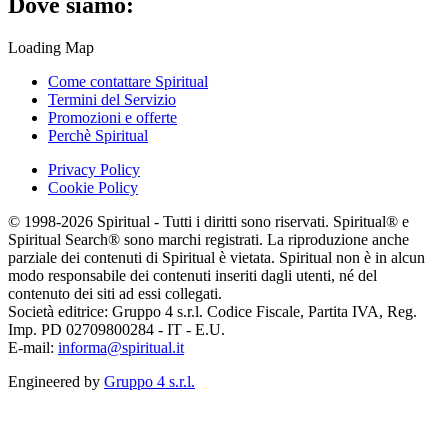
Dove siamo:
Loading Map
Come contattare Spiritual
Termini del Servizio
Promozioni e offerte
Perchè Spiritual
Privacy Policy
Cookie Policy
© 1998-2026 Spiritual - Tutti i diritti sono riservati. Spiritual® e
Spiritual Search® sono marchi registrati. La riproduzione anche
parziale dei contenuti di Spiritual è vietata. Spiritual non è in alcun
modo responsabile dei contenuti inseriti dagli utenti, né del
contenuto dei siti ad essi collegati.
Società editrice: Gruppo 4 s.r.l. Codice Fiscale, Partita IVA, Reg.
Imp. PD 02709800284 - IT - E.U.
E-mail:
informa@spiritual.it
Engineered by
Gruppo 4 s.r.l.