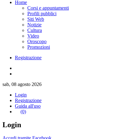
Home
Corsi e appuntamenti
Profili pubblici
Siti Web
Notizie
Cultura
Video
Oroscopo
Promozioni
Registrazione
sab, 08 agosto 2026
Login
Registrazione
Guida all'uso
(0)
Login
Accedi tramite Facebook