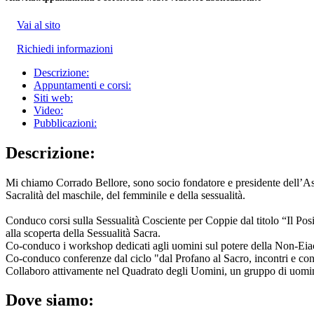
Vai al sito
Richiedi informazioni
Descrizione:
Appuntamenti e corsi:
Siti web:
Video:
Pubblicazioni:
Descrizione:
Mi chiamo Corrado Bellore, sono socio fondatore e presidente dell’Asso
Sacralità del maschile, del femminile e della sessualità.
Conduco corsi sulla Sessualità Cosciente per Coppie dal titolo “Il Po
alla scoperta della Sessualità Sacra.
Co-conduco i workshop dedicati agli uomini sul potere della Non-Eiac
Co-conduco conferenze dal ciclo "dal Profano al Sacro, incontri e confro
Collaboro attivamente nel Quadrato degli Uomini, un gruppo di uomini 
Dove siamo: