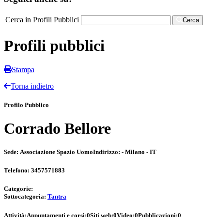
Cerca in Profili Pubblici
Cerca
Profili pubblici
Stampa
Torna indietro
Profilo Pubblico
Corrado Bellore
Sede:
Associazione Spazio Uomo
Indirizzo:
- Milano - IT
Telefono:
3457571883
Categorie:
Sottocategoria:
Tantra
Attività:
Appuntamenti e corsi:
0
Siti web:
0
Video:
0
Pubblicazioni:
0