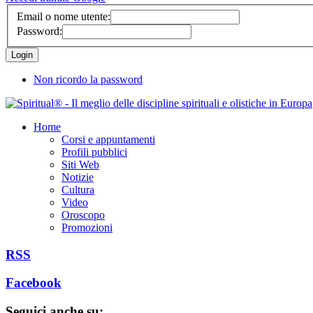
Email o nome utente:
Password:
Non ricordo la password
Home
Corsi e appuntamenti
Profili pubblici
Siti Web
Notizie
Cultura
Video
Oroscopo
Promozioni
RSS
Facebook
Seguici anche su: