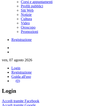
Corsi e appuntamenti
Profili pubblici
Siti Web
Notizie
Cultura
Video
Oroscopo
Promozioni
Registrazione
ven, 07 agosto 2026
Login
Registrazione
Guida all'uso
(0)
Login
Accedi tramite Facebook
Accedi tramite Google