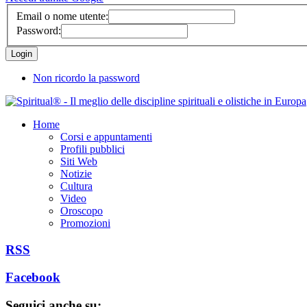
Email o nome utente:
Password:
Non ricordo la password
Home
Corsi e appuntamenti
Profili pubblici
Siti Web
Notizie
Cultura
Video
Oroscopo
Promozioni
RSS
Facebook
Seguici anche su: