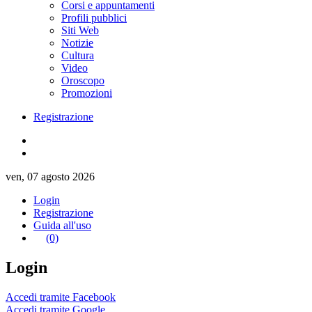
Corsi e appuntamenti
Profili pubblici
Siti Web
Notizie
Cultura
Video
Oroscopo
Promozioni
Registrazione
ven, 07 agosto 2026
Login
Registrazione
Guida all'uso
(0)
Login
Accedi tramite Facebook
Accedi tramite Google