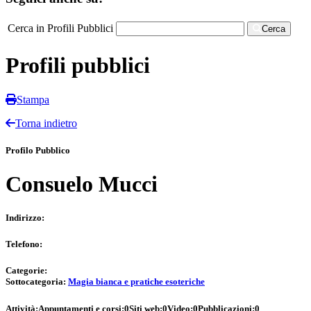
Cerca in Profili Pubblici
Cerca
Profili pubblici
Stampa
Torna indietro
Profilo Pubblico
Consuelo Mucci
Indirizzo:
Telefono:
Categorie:
Sottocategoria:
Magia bianca e pratiche esoteriche
Attività:
Appuntamenti e corsi:
0
Siti web:
0
Video:
0
Pubblicazioni:
0