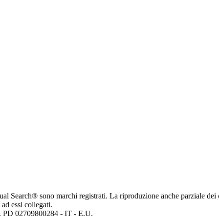
ritual Search® sono marchi registrati. La riproduzione anche parziale dei 
 ad essi collegati.
mp. PD 02709800284 - IT - E.U.