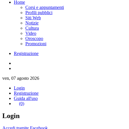
Home
Corsi e appuntamenti
Profili pubblici
Siti Web
Notizie
Cultura
Video
Oroscopo
Promozioni
Registrazione
ven, 07 agosto 2026
Login
Registrazione
Guida all'uso
(0)
Login
Accedi tramite Facebook