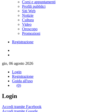
Corsi e appuntamenti
Profili pubblici
Siti Web
Notizie
Cultura
Video
Oroscopo
Promozioni
Registrazione
gio, 06 agosto 2026
Login
Registrazione
Guida all'uso
(0)
Login
Accedi tramite Facebook
Accedi tramite Google