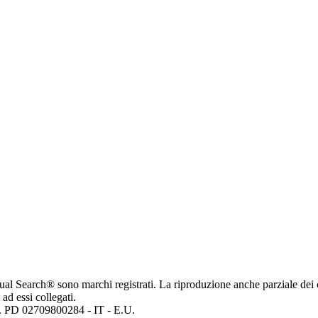
ritual Search® sono marchi registrati. La riproduzione anche parziale dei 
 ad essi collegati.
mp. PD 02709800284 - IT - E.U.