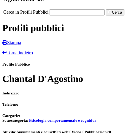
Cerca in Profili Pubblici
Cerca
Profili pubblici
Stampa
Torna indietro
Profilo Pubblico
Chantal D'Agostino
Indirizzo:
Telefono:
Categorie:
Sottocategoria:
Psicologia comportamentale e cognitiva
Attività:
Appuntamenti e corsi:
0
Siti web:
0
Video:
0
Pubblicazioni:
0