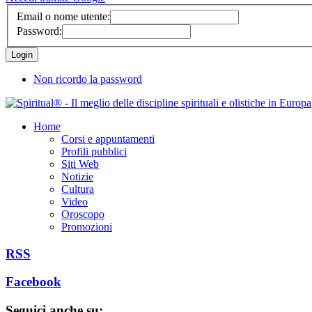
Email o nome utente:
Password:
Non ricordo la password
Home
Corsi e appuntamenti
Profili pubblici
Siti Web
Notizie
Cultura
Video
Oroscopo
Promozioni
RSS
Facebook
Seguici anche su: