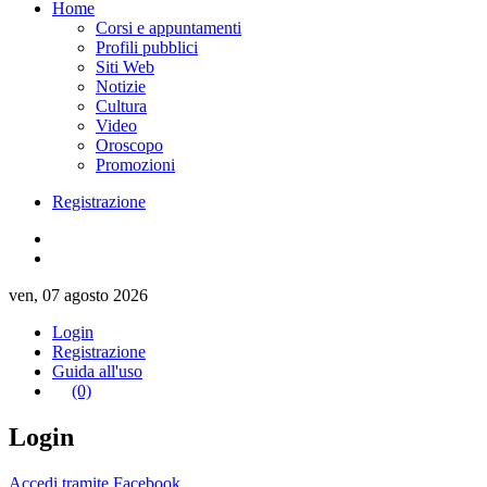
Home
Corsi e appuntamenti
Profili pubblici
Siti Web
Notizie
Cultura
Video
Oroscopo
Promozioni
Registrazione
ven, 07 agosto 2026
Login
Registrazione
Guida all'uso
(0)
Login
Accedi tramite Facebook