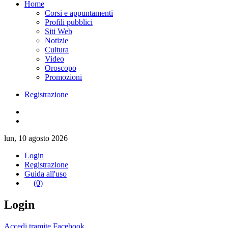
Home
Corsi e appuntamenti
Profili pubblici
Siti Web
Notizie
Cultura
Video
Oroscopo
Promozioni
Registrazione
lun, 10 agosto 2026
Login
Registrazione
Guida all'uso
(0)
Login
Accedi tramite Facebook