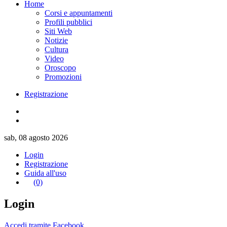
Home
Corsi e appuntamenti
Profili pubblici
Siti Web
Notizie
Cultura
Video
Oroscopo
Promozioni
Registrazione
sab, 08 agosto 2026
Login
Registrazione
Guida all'uso
(0)
Login
Accedi tramite Facebook