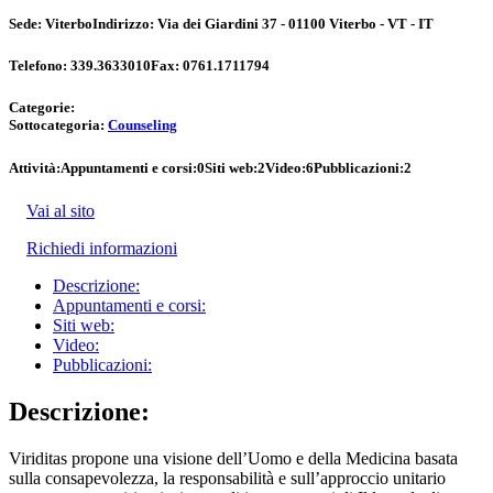
Sede:
Viterbo
Indirizzo:
Via dei Giardini 37 - 01100 Viterbo - VT - IT
Telefono:
339.3633010
Fax:
0761.1711794
Categorie:
Sottocategoria:
Counseling
Attività:
Appuntamenti e corsi:
0
Siti web:
2
Video:
6
Pubblicazioni:
2
Vai al sito
Richiedi informazioni
Descrizione:
Appuntamenti e corsi:
Siti web:
Video:
Pubblicazioni:
Descrizione:
Viriditas propone una visione dell’Uomo e della Medicina basata
sulla consapevolezza, la responsabilità e sull’approccio unitario