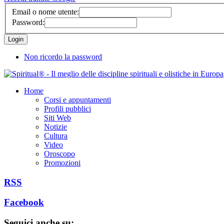
Email o nome utente:
Password:
Non ricordo la password
Home
Corsi e appuntamenti
Profili pubblici
Siti Web
Notizie
Cultura
Video
Oroscopo
Promozioni
RSS
Facebook
Seguici anche su: