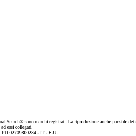
ritual Search® sono marchi registrati. La riproduzione anche parziale dei 
 ad essi collegati.
mp. PD 02709800284 - IT - E.U.