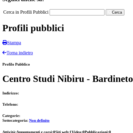
Cerca in Profili Pubblici
Cerca
Profili pubblici
Stampa
Torna indietro
Profilo Pubblico
Centro Studi Nibiru - Bardineto
Indirizzo:
Telefono:
Categorie:
Sottocategoria:
Non definito
Attività:
Appuntamenti e corsi:
0
Siti web:
1
Video:
0
Pubblicazioni:
0