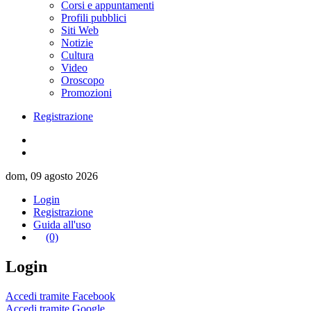
Corsi e appuntamenti
Profili pubblici
Siti Web
Notizie
Cultura
Video
Oroscopo
Promozioni
Registrazione
dom, 09 agosto 2026
Login
Registrazione
Guida all'uso
(0)
Login
Accedi tramite Facebook
Accedi tramite Google