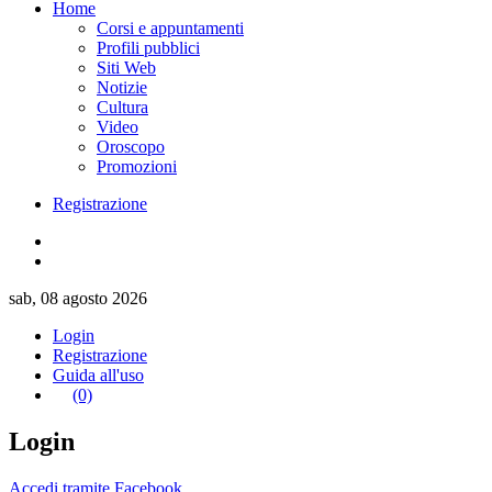
Home
Corsi e appuntamenti
Profili pubblici
Siti Web
Notizie
Cultura
Video
Oroscopo
Promozioni
Registrazione
sab, 08 agosto 2026
Login
Registrazione
Guida all'uso
(0)
Login
Accedi tramite Facebook