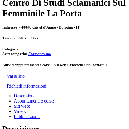
Centro Di Studi Sciamanici Sul
Femminile La Porta
Indirizzo:
- 40040 Castel d'Aiano - Bologna - IT
Telefono:
3402503492
Categorie:
Sottocategoria:
Shamanesimo
Attività:
Appuntamenti e corsi:
0
Siti web:
0
Video:
0
Pubblicazioni:
0
Vai al sito
Richiedi informazioni
Descrizione:
Appuntamenti e corsi:
Siti web:
Video:
Pubblicazioni:
Descrizione: