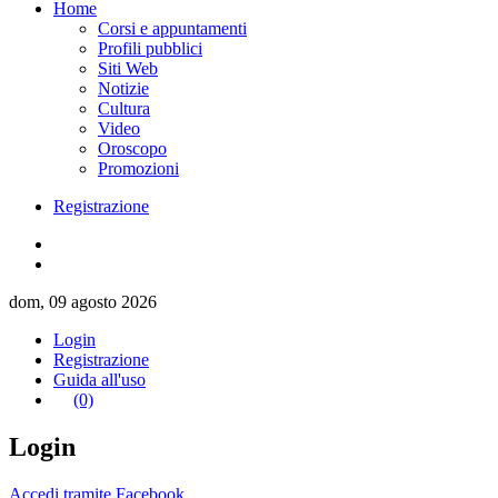
Home
Corsi e appuntamenti
Profili pubblici
Siti Web
Notizie
Cultura
Video
Oroscopo
Promozioni
Registrazione
dom, 09 agosto 2026
Login
Registrazione
Guida all'uso
(0)
Login
Accedi tramite Facebook